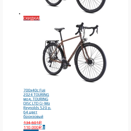
СКИДКА!
700x40c Fuji
2024 TOURING
мод. TOURING
DISC LTD Cr-Mo
Reynolds 520 р.
64 цвет
бронзовый
134,601
Р
110,000
В
Р