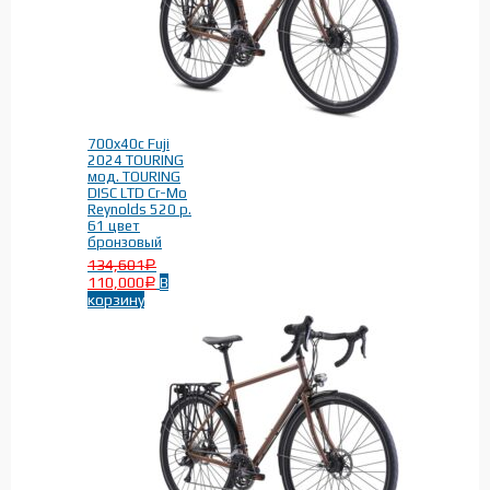
700x40c Fuji
2024 TOURING
мод. TOURING
DISC LTD Cr-Mo
Reynolds 520 р.
61 цвет
бронзовый
134,601
Р
110,000
В
Р
корзину