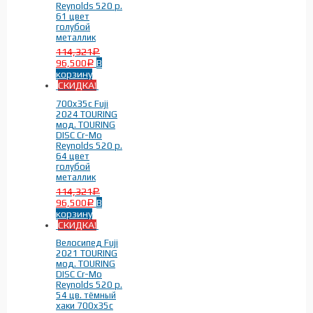
Reynolds 520 р.
61 цвет
голубой
металлик
114,321
Р
96,500
В
Р
корзину
СКИДКА!
700x35c Fuji
2024 TOURING
мод. TOURING
DISC Cr-Mo
Reynolds 520 р.
64 цвет
голубой
металлик
114,321
Р
96,500
В
Р
корзину
СКИДКА!
Велосипед Fuji
2021 TOURING
мод. TOURING
DISC Cr-Mo
Reynolds 520 р.
54 цв. тёмный
хаки 700x35c