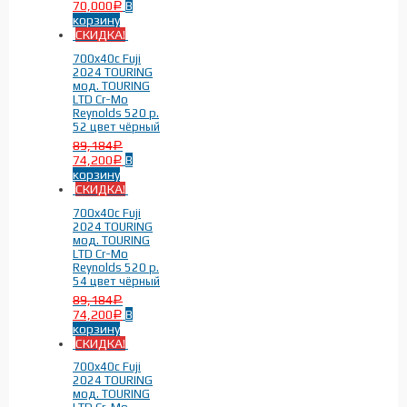
70,000
В
Р
Дорожные велосипеды
(26)
корзину
СКИДКА!
Туристические велосипеды
(26)
700x40c Fuji
2024 TOURING
мод. TOURING
LTD Cr-Mo
Reynolds 520 р.
52 цвет чёрный
89,184
Р
74,200
В
Р
корзину
Бренды
-
СКИДКА!
700x40c Fuji
2024 TOURING
Fuji
(26)
мод. TOURING
LTD Cr-Mo
Reynolds 520 р.
54 цвет чёрный
89,184
Р
74,200
В
Р
корзину
СКИДКА!
700x40c Fuji
2024 TOURING
мод. TOURING
На рост
-