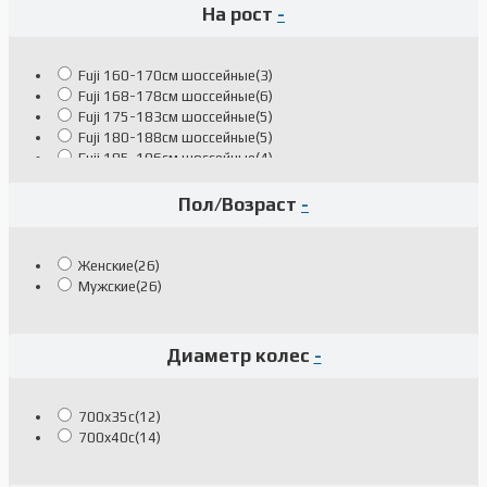
На рост
-
Fuji 160-170см шоссейные
(3)
Fuji 168-178см шоссейные
(6)
Fuji 175-183см шоссейные
(5)
Fuji 180-188см шоссейные
(5)
Fuji 185-196см шоссейные
(4)
Fuji 191-199см шоссейные
(2)
Fuji На рост 160-170 см
(1)
Пол/Возраст
-
Женские
(26)
Мужские
(26)
Диаметр колес
-
700x35c
(12)
700x40c
(14)