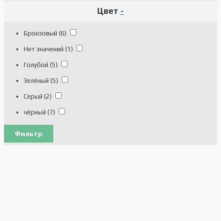
Fuji XXL 61см рост 185-196см
(4)
Цвет
-
Fuji XXXL 64см рост 191-199см
(2)
Бронзовый
(6)
Нет значений
(1)
Голубой
(5)
Зелёный
(5)
Серый
(2)
чёрный
(7)
Фильтр