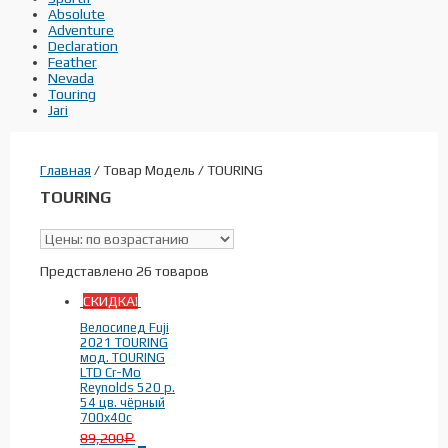
Absolute
Adventure
Declaration
Feather
Nevada
Touring
Jari
Главная
/ Товар Модель / TOURING
TOURING
Скидки
(26)
В наличии
Представлено 26 товаров
СКИДКА!
Поиск по цене
Велосипед Fuji
2021 TOURING
мод. TOURING
LTD Cr-Mo
Reynolds 520 р.
54 цв. чёрный
Тип
700x40c
89,200
Р