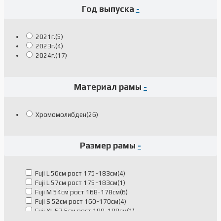
Год выпуска
-
2021г.
(5)
2023г.
(4)
2024г.
(17)
Материал рамы
-
Хромомолибден
(26)
Размер рамы
-
Fuji L 56см рост 175-183см
(4)
Fuji L 57см рост 175-183см
(1)
Fuji M 54см рост 168-178см
(6)
Fuji S 52см рост 160-170см
(4)
Fuji XL 57.5см рост 180-188см
(1)
Fuji XL 58см рост 180-188см
(4)