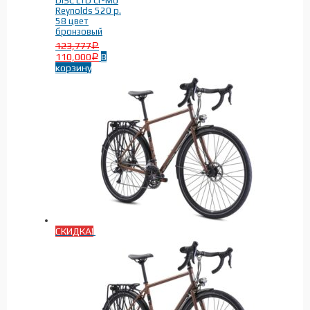
DISC LTD Cr-Mo
Reynolds 520 р.
58 цвет
бронзовый
123,777
Р
110,000
В
Р
корзину
СКИДКА!