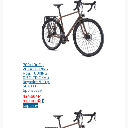
700x40c Fuji
2024 TOURING
мод. TOURING
DISC LTD Cr-Mo
Reynolds 520 р.
56 цвет
бронзовый
134,601
Р
110,000
В
Р
корзину