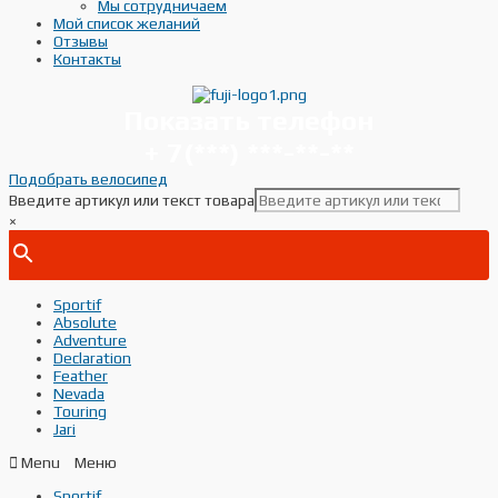
Мы сотрудничаем
Мой список желаний
Отзывы
Контакты
Показать телефон
+ 7(***) ***-**-**
Подобрать велосипед
Введите артикул или текст товара
×
Sportif
Absolute
Adventure
Declaration
Feather
Nevada
Touring
Jari
Menu
Sportif