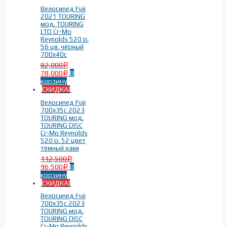
Диаметр колес
-
Велосипед Fuji
2021 TOURING
мод. TOURING
LTD Cr-Mo
700x35c
(12)
Reynolds 520 р.
56 цв. чёрный
700x40c
(14)
700x40c
82,000
Р
78,000
В
Р
корзину
СКИДКА!
Велосипед Fuji
700x35c 2023
TOURING мод.
TOURING DISC
Год выпуска
-
Cr-Mo Reynolds
520 р. 52 цвет
тёмный хаки
2021г.
(5)
112,500
Р
96,500
В
2023г.
(4)
Р
корзину
2024г.
(17)
СКИДКА!
Велосипед Fuji
700x35c 2023
TOURING мод.
TOURING DISC
Cr-Mo Reynolds