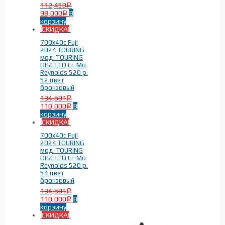
112,450
Р
98,000
В
Р
корзину
СКИДКА!
700x40c Fuji
2024 TOURING
мод. TOURING
DISC LTD Cr-Mo
Reynolds 520 р.
52 цвет
бронзовый
134,601
Р
110,000
В
Р
корзину
СКИДКА!
700x40c Fuji
2024 TOURING
мод. TOURING
DISC LTD Cr-Mo
Reynolds 520 р.
54 цвет
бронзовый
134,601
Р
110,000
В
Р
корзину
СКИДКА!