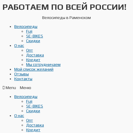
РАБОТАЕМ ПО ВСЕЙ РОССИИ!
Перейти
к
содержимому
Велосипеды в Раменском
Велосипеды
Fuji
SE-BIKES
Скидки
О нас
Опт
Доставка
Кредит
Мы сотрудничаем
Мой список желаний
Отзывы
Контакты
Menu
Велосипеды
Fuji
SE-BIKES
Скидки
О нас
Опт
Доставка
Кредит